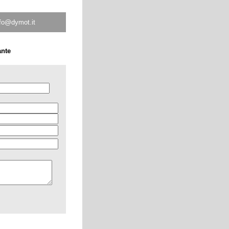
fo@dymot.it
ante