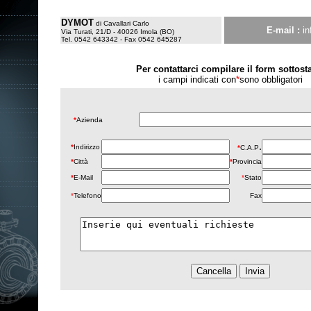
DYMOT
di Cavallari Carlo
E-mail :
in
Via Turati, 21/D - 40026 Imola (BO)
Tel. 0542 643342 - Fax 0542 645287
Per contattarci compilare il form sottost
i campi indicati con
*
sono obbligatori
*
Azienda
.
*
Indirizzo
*
C.A.P
*
Città
*
Provincia
*
E-Mail
*
Stato
*
Telefono
Fax