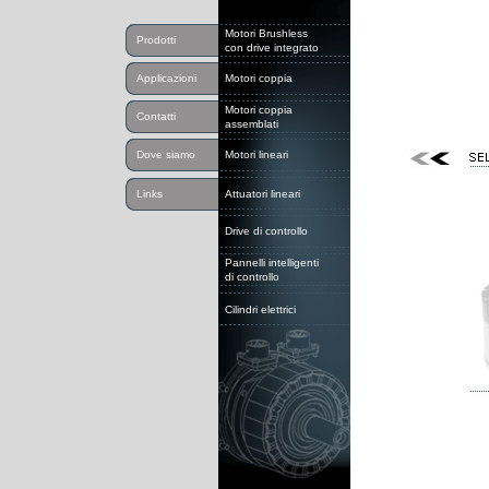
Motori Brushless
Prodotti
con drive integrato
Applicazioni
Motori coppia
Motori coppia
Contatti
assemblati
Dove siamo
Motori lineari
Links
Attuatori lineari
Drive di controllo
Pannelli intelligenti
di controllo
Cilindri elettrici