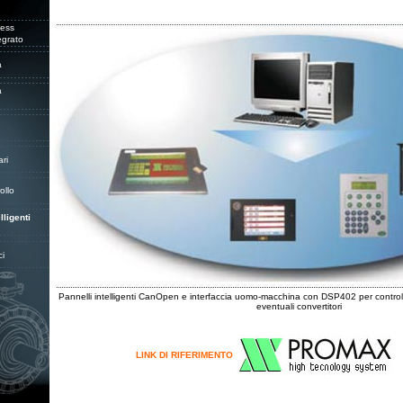
less
egrato
a
a
ari
ollo
lligenti
ci
Pannelli intelligenti CanOpen e interfaccia uomo-macchina con DSP402 per contro
eventuali convertitori
LINK DI RIFERIMENTO