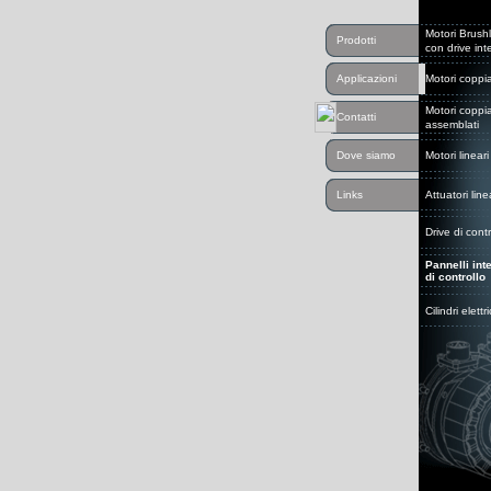
Motori Brush
Prodotti
con drive int
Applicazioni
Motori coppi
Motori coppi
Contatti
assemblati
Dove siamo
Motori lineari
Links
Attuatori line
Drive di contr
Pannelli inte
di controllo
Cilindri elettri